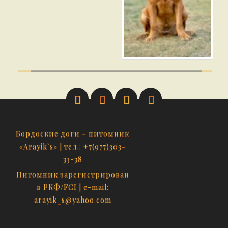
Бордоские доги – питомник
«Arayik`s» | тел.: +7(977)303-
33-38
Питомник зарегистрирован
в РКФ/FCI | e-mail:
arayik_s@yahoo.com