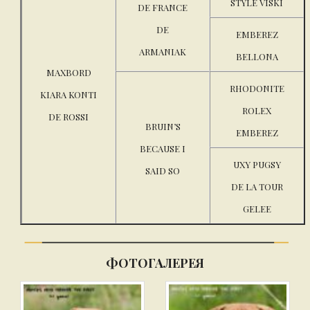
STYLE VISKI
DE FRANCE
DE
EMBEREZ
ARMANIAK
BELLONA
MAXBORD
RHODONITE
KIARA KONTI
ROLEX
DE ROSSI
BRUIN’S
EMBEREZ
BECAUSE I
UXY PUGSY
SAID SO
DE LA TOUR
GELEE
ФОТОГАЛЕРЕЯ